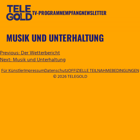
Zum
Inhalt
TV-PROGRAMM
EMPFANG
NEWSLETTER
springen
TELEGOLD
MUSIK UND UNTERHALTUNG
BEITRAGSNAVIGATION
Previous:
Der Wetterbericht
Next:
Musik und Unterhaltung
Für Künstler
Impressum
Datenschutz
OFFIZIELLE TEILNAHMEBEDINGUNGEN
© 2026 TELEGOLD