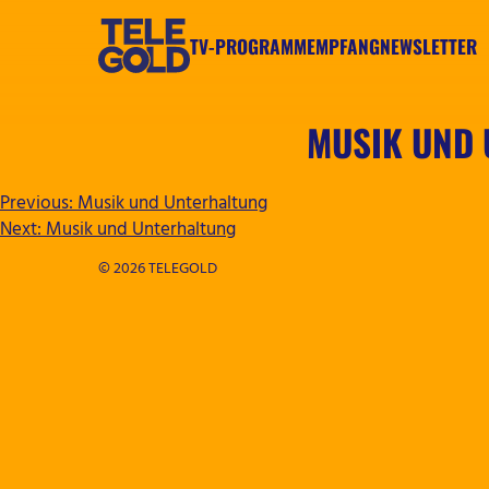
Zum
Inhalt
TV-PROGRAMM
EMPFANG
NEWSLETTER
springen
TELEGOLD
MUSIK UND
BEITRAGSNAVIGATION
Previous:
Musik und Unterhaltung
Next:
Musik und Unterhaltung
© 2026 TELEGOLD