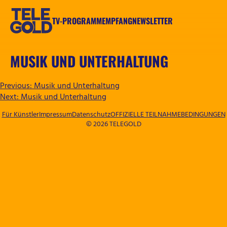
Zum
Inhalt
TV-PROGRAMM
EMPFANG
NEWSLETTER
springen
TELEGOLD
MUSIK UND UNTERHALTUNG
BEITRAGSNAVIGATION
Previous:
Musik und Unterhaltung
Next:
Musik und Unterhaltung
Für Künstler
Impressum
Datenschutz
OFFIZIELLE TEILNAHMEBEDINGUNGEN
© 2026 TELEGOLD