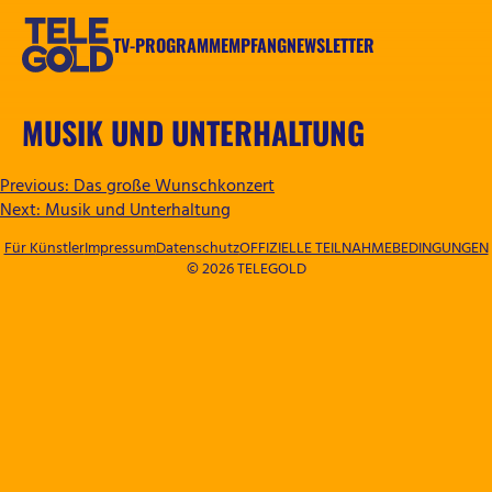
Zum
Inhalt
TV-PROGRAMM
EMPFANG
NEWSLETTER
springen
TELEGOLD
MUSIK UND UNTERHALTUNG
BEITRAGSNAVIGATION
Previous:
Das große Wunschkonzert
Next:
Musik und Unterhaltung
Für Künstler
Impressum
Datenschutz
OFFIZIELLE TEILNAHMEBEDINGUNGEN
© 2026 TELEGOLD