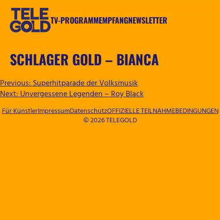
Zum
Inhalt
TV-PROGRAMM
EMPFANG
NEWSLETTER
springen
TELEGOLD
SCHLAGER GOLD – BIANCA
BEITRAGSNAVIGATION
Previous:
Superhitparade der Volksmusik
Next:
Unvergessene Legenden – Roy Black
Für Künstler
Impressum
Datenschutz
OFFIZIELLE TEILNAHMEBEDINGUNGEN
© 2026 TELEGOLD