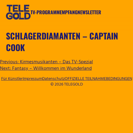
Zum
Inhalt
TV-PROGRAMM
EMPFANG
NEWSLETTER
springen
TELEGOLD
SCHLAGERDIAMANTEN – CAPTAIN
COOK
BEITRAGSNAVIGATION
Previous:
Kirmesmusikanten – Das TV-Spezial
Next:
Fantasy – Willkommen im Wunderland
Für Künstler
Impressum
Datenschutz
OFFIZIELLE TEILNAHMEBEDINGUNGEN
© 2026 TELEGOLD