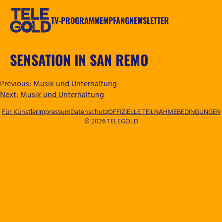
Zum
Inhalt
TV-PROGRAMM
EMPFANG
NEWSLETTER
springen
TELEGOLD
SENSATION IN SAN REMO
BEITRAGSNAVIGATION
Previous:
Musik und Unterhaltung
Next:
Musik und Unterhaltung
Für Künstler
Impressum
Datenschutz
OFFIZIELLE TEILNAHMEBEDINGUNGEN
© 2026 TELEGOLD