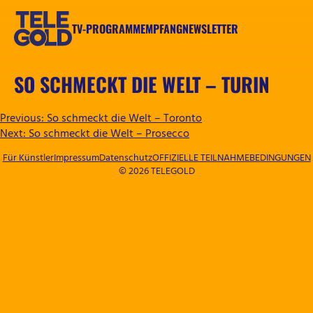
Zum
Inhalt
TV-PROGRAMM
EMPFANG
NEWSLETTER
springen
TELEGOLD
SO SCHMECKT DIE WELT – TURIN
BEITRAGSNAVIGATION
Previous:
So schmeckt die Welt – Toronto
Next:
So schmeckt die Welt – Prosecco
Für Künstler
Impressum
Datenschutz
OFFIZIELLE TEILNAHMEBEDINGUNGEN
© 2026 TELEGOLD