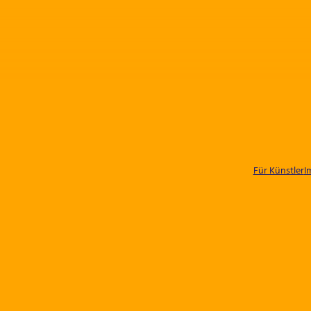
Für Künstler
I