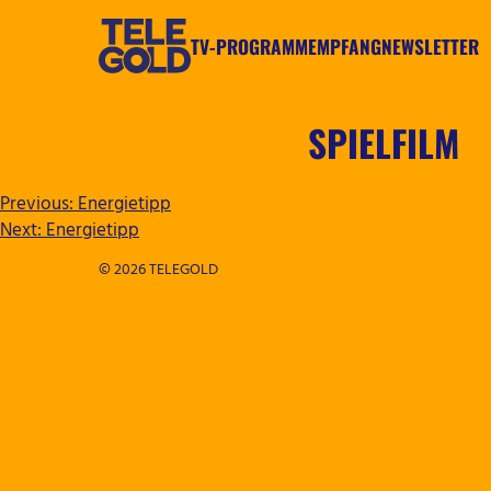
Zum
Inhalt
TV-PROGRAMM
EMPFANG
NEWSLETTER
springen
TELEGOLD
SPIELFILM
BEITRAGSNAVIGATION
Previous:
Energietipp
Next:
Energietipp
© 2026 TELEGOLD