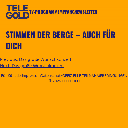
Zum
Inhalt
TV-PROGRAMM
EMPFANG
NEWSLETTER
springen
TELEGOLD
STIMMEN DER BERGE – AUCH FÜR
DICH
BEITRAGSNAVIGATION
Previous:
Das große Wunschkonzert
Next:
Das große Wunschkonzert
Für Künstler
Impressum
Datenschutz
OFFIZIELLE TEILNAHMEBEDINGUNGEN
© 2026 TELEGOLD