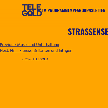
Zum
Inhalt
TV-PROGRAMM
EMPFANG
NEWSLETTER
springen
TELEGOLD
STRASSENSE
BEITRAGSNAVIGATION
Previous:
Musik und Unterhaltung
Next:
FBI – Fitness, Brillanten und Intrigen
© 2026 TELEGOLD