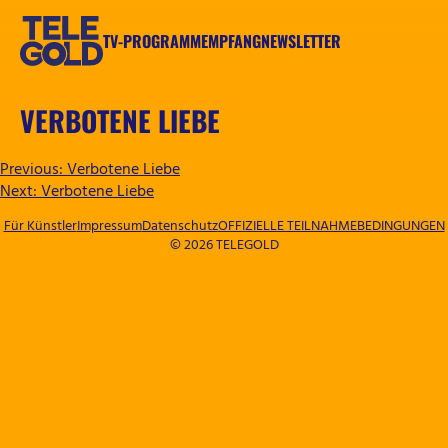
Zum
Inhalt
TV-PROGRAMM
EMPFANG
NEWSLETTER
springen
TELEGOLD
VERBOTENE LIEBE
BEITRAGSNAVIGATION
Previous:
Verbotene Liebe
Next:
Verbotene Liebe
Für Künstler
Impressum
Datenschutz
OFFIZIELLE TEILNAHMEBEDINGUNGEN
© 2026 TELEGOLD