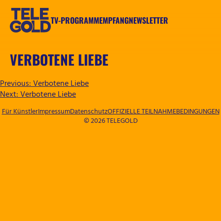
Zum
Inhalt
TV-PROGRAMM
EMPFANG
NEWSLETTER
springen
TELEGOLD
VERBOTENE LIEBE
BEITRAGSNAVIGATION
Previous:
Verbotene Liebe
Next:
Verbotene Liebe
Für Künstler
Impressum
Datenschutz
OFFIZIELLE TEILNAHMEBEDINGUNGEN
© 2026 TELEGOLD