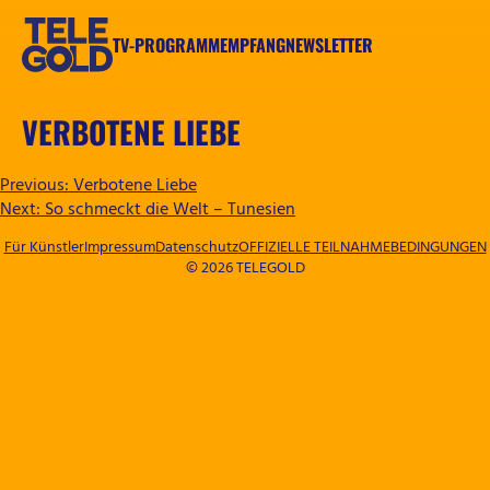
Zum
Inhalt
TV-PROGRAMM
EMPFANG
NEWSLETTER
springen
TELEGOLD
VERBOTENE LIEBE
BEITRAGSNAVIGATION
Previous:
Verbotene Liebe
Next:
So schmeckt die Welt – Tunesien
Für Künstler
Impressum
Datenschutz
OFFIZIELLE TEILNAHMEBEDINGUNGEN
© 2026 TELEGOLD