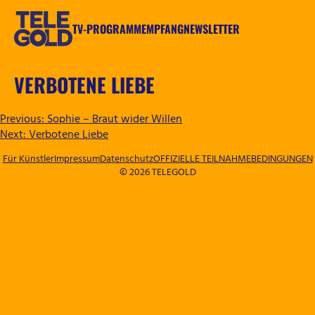
Zum
Inhalt
TV-PROGRAMM
EMPFANG
NEWSLETTER
springen
TELEGOLD
VERBOTENE LIEBE
BEITRAGSNAVIGATION
Previous:
Sophie – Braut wider Willen
Next:
Verbotene Liebe
Für Künstler
Impressum
Datenschutz
OFFIZIELLE TEILNAHMEBEDINGUNGEN
© 2026 TELEGOLD