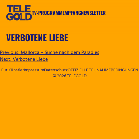
Zum
Inhalt
TV-PROGRAMM
EMPFANG
NEWSLETTER
springen
TELEGOLD
VERBOTENE LIEBE
BEITRAGSNAVIGATION
Previous:
Mallorca – Suche nach dem Paradies
Next:
Verbotene Liebe
Für Künstler
Impressum
Datenschutz
OFFIZIELLE TEILNAHMEBEDINGUNGEN
© 2026 TELEGOLD