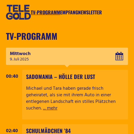
Zum
Inhalt
TV-PROGRAMM
EMPFANG
NEWSLETTER
springen
TELEGOLD
TV-PROGRAMM
Mittwoch
SADOMANIA – HÖLLE DER LUST
00:40
Michael und Tara haben gerade frisch
geheiratet, als sie mit ihrem Auto in einer
entlegenen Landschaft ein stilles Plätzchen
suchen.
... mehr
SCHULMÄDCHEN ’84
02:40