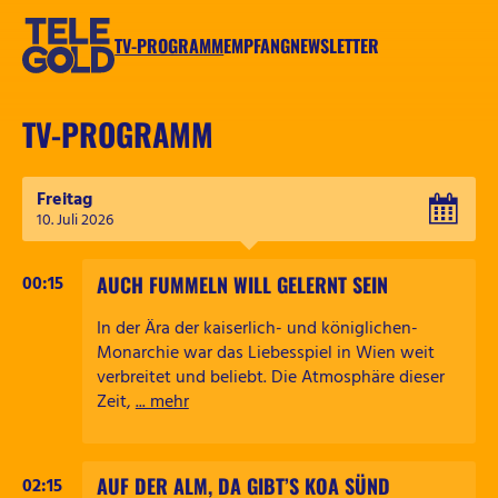
Zum
Inhalt
TV-PROGRAMM
EMPFANG
NEWSLETTER
springen
TELEGOLD
TV-PROGRAMM
Freitag
AUCH FUMMELN WILL GELERNT SEIN
00:15
In der Ära der kaiserlich- und königlichen-
Monarchie war das Liebesspiel in Wien weit
verbreitet und beliebt. Die Atmosphäre dieser
Zeit,
... mehr
AUF DER ALM, DA GIBT’S KOA SÜND
02:15