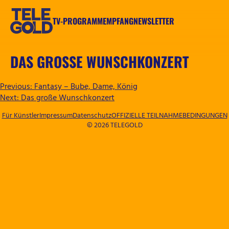
Zum
Inhalt
TV-PROGRAMM
EMPFANG
NEWSLETTER
springen
TELEGOLD
DAS GROSSE WUNSCHKONZERT
BEITRAGSNAVIGATION
Previous:
Fantasy – Bube, Dame, König
Next:
Das große Wunschkonzert
Für Künstler
Impressum
Datenschutz
OFFIZIELLE TEILNAHMEBEDINGUNGEN
© 2026 TELEGOLD