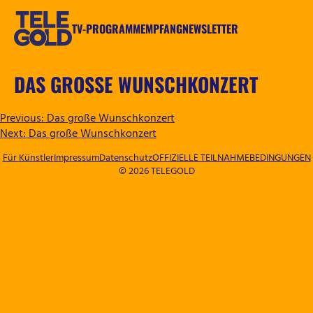
Zum
Inhalt
TV-PROGRAMM
EMPFANG
NEWSLETTER
springen
TELEGOLD
DAS GROSSE WUNSCHKONZERT
BEITRAGSNAVIGATION
Previous:
Das große Wunschkonzert
Next:
Das große Wunschkonzert
Für Künstler
Impressum
Datenschutz
OFFIZIELLE TEILNAHMEBEDINGUNGEN
© 2026 TELEGOLD