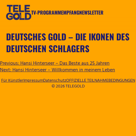
Zum
Inhalt
TV-PROGRAMM
EMPFANG
NEWSLETTER
springen
TELEGOLD
DEUTSCHES GOLD – DIE IKONEN DES
DEUTSCHEN SCHLAGERS
BEITRAGSNAVIGATION
Previous:
Hansi Hinterseer – Das Beste aus 25 Jahren
Next:
Hansi Hinterseer – Willkommen in meinem Leben
Für Künstler
Impressum
Datenschutz
OFFIZIELLE TEILNAHMEBEDINGUNGEN
© 2026 TELEGOLD