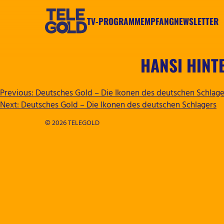
Zum
Inhalt
TV-PROGRAMM
EMPFANG
NEWSLETTER
springen
TELEGOLD
HANSI HINT
BEITRAGSNAVIGATION
Previous:
Deutsches Gold – Die Ikonen des deutschen Schlage
Next:
Deutsches Gold – Die Ikonen des deutschen Schlagers
© 2026 TELEGOLD