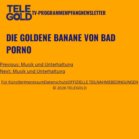
Zum
Inhalt
TV-PROGRAMM
EMPFANG
NEWSLETTER
springen
TELEGOLD
DIE GOLDENE BANANE VON BAD
PORNO
BEITRAGSNAVIGATION
Previous:
Musik und Unterhaltung
Next:
Musik und Unterhaltung
Für Künstler
Impressum
Datenschutz
OFFIZIELLE TEILNAHMEBEDINGUNGEN
© 2026 TELEGOLD