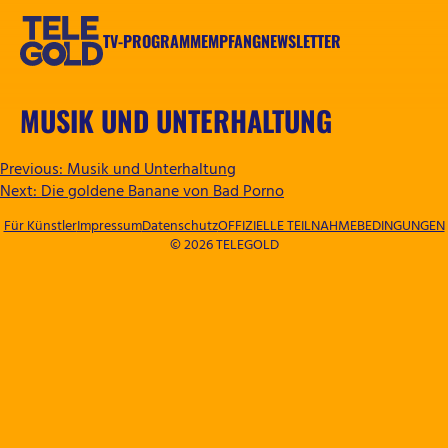
Zum
Inhalt
TV-PROGRAMM
EMPFANG
NEWSLETTER
springen
TELEGOLD
MUSIK UND UNTERHALTUNG
BEITRAGSNAVIGATION
Previous:
Musik und Unterhaltung
Next:
Die goldene Banane von Bad Porno
Für Künstler
Impressum
Datenschutz
OFFIZIELLE TEILNAHMEBEDINGUNGEN
© 2026 TELEGOLD