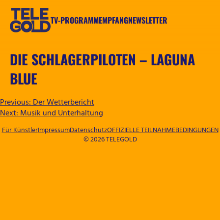
Zum
Inhalt
TV-PROGRAMM
EMPFANG
NEWSLETTER
springen
TELEGOLD
DIE SCHLAGERPILOTEN – LAGUNA
BLUE
BEITRAGSNAVIGATION
Previous:
Der Wetterbericht
Next:
Musik und Unterhaltung
Für Künstler
Impressum
Datenschutz
OFFIZIELLE TEILNAHMEBEDINGUNGEN
© 2026 TELEGOLD