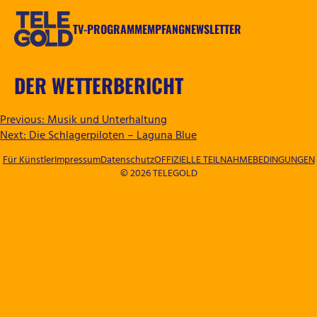
Zum
Inhalt
TV-PROGRAMM
EMPFANG
NEWSLETTER
springen
TELEGOLD
DER WETTERBERICHT
BEITRAGSNAVIGATION
Previous:
Musik und Unterhaltung
Next:
Die Schlagerpiloten – Laguna Blue
Für Künstler
Impressum
Datenschutz
OFFIZIELLE TEILNAHMEBEDINGUNGEN
© 2026 TELEGOLD