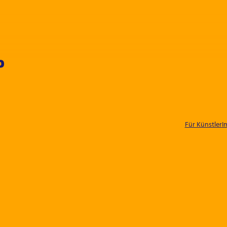
P
Für Künstler
I