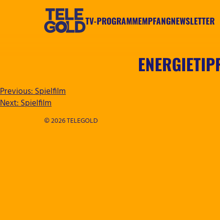
Zum
Inhalt
TV-PROGRAMM
EMPFANG
NEWSLETTER
springen
TELEGOLD
ENERGIETIP
BEITRAGSNAVIGATION
Previous:
Spielfilm
Next:
Spielfilm
© 2026 TELEGOLD