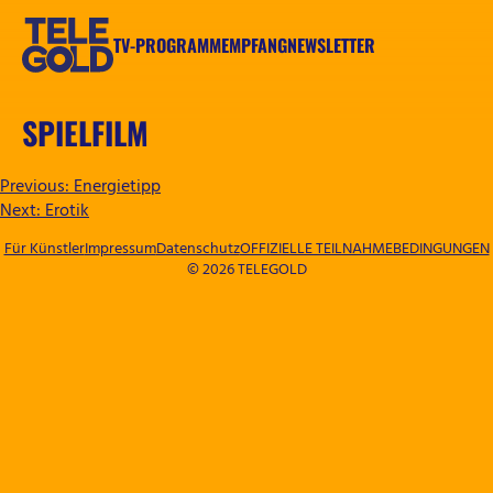
Zum
Inhalt
TV-PROGRAMM
EMPFANG
NEWSLETTER
springen
TELEGOLD
SPIELFILM
BEITRAGSNAVIGATION
Previous:
Energietipp
Next:
Erotik
Für Künstler
Impressum
Datenschutz
OFFIZIELLE TEILNAHMEBEDINGUNGEN
© 2026 TELEGOLD