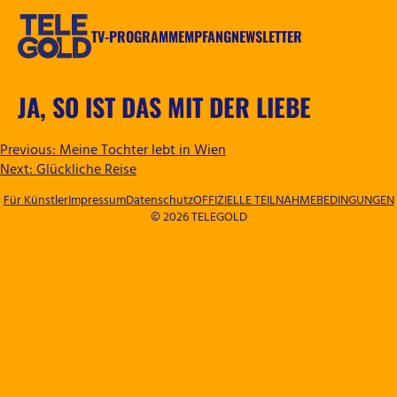
Zum
Inhalt
TV-PROGRAMM
EMPFANG
NEWSLETTER
springen
TELEGOLD
JA, SO IST DAS MIT DER LIEBE
BEITRAGSNAVIGATION
Previous:
Meine Tochter lebt in Wien
Next:
Glückliche Reise
Für Künstler
Impressum
Datenschutz
OFFIZIELLE TEILNAHMEBEDINGUNGEN
© 2026 TELEGOLD