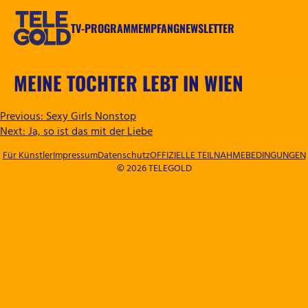
Zum
Inhalt
TV-PROGRAMM
EMPFANG
NEWSLETTER
springen
TELEGOLD
MEINE TOCHTER LEBT IN WIEN
BEITRAGSNAVIGATION
Previous:
Sexy Girls Nonstop
Next:
Ja, so ist das mit der Liebe
Für Künstler
Impressum
Datenschutz
OFFIZIELLE TEILNAHMEBEDINGUNGEN
© 2026 TELEGOLD