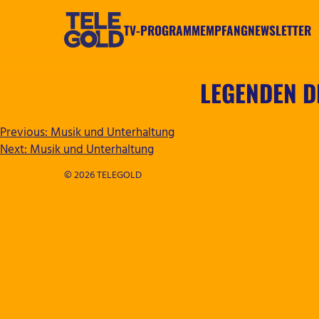
Zum
Inhalt
TV-PROGRAMM
EMPFANG
NEWSLETTER
springen
TELEGOLD
LEGENDEN D
BEITRAGSNAVIGATION
Previous:
Musik und Unterhaltung
Next:
Musik und Unterhaltung
© 2026 TELEGOLD