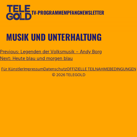
Zum
Inhalt
TV-PROGRAMM
EMPFANG
NEWSLETTER
springen
TELEGOLD
MUSIK UND UNTERHALTUNG
BEITRAGSNAVIGATION
Previous:
Legenden der Volksmusik – Andy Borg
Next:
Heute blau und morgen blau
Für Künstler
Impressum
Datenschutz
OFFIZIELLE TEILNAHMEBEDINGUNGEN
© 2026 TELEGOLD