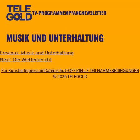
Zum
Inhalt
TV-PROGRAMM
EMPFANG
NEWSLETTER
springen
TELEGOLD
MUSIK UND UNTERHALTUNG
BEITRAGSNAVIGATION
Previous:
Musik und Unterhaltung
Next:
Der Wetterbericht
Für Künstler
Impressum
Datenschutz
OFFIZIELLE TEILNAHMEBEDINGUNGEN
© 2026 TELEGOLD