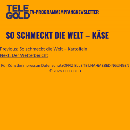
Zum
Inhalt
TV-PROGRAMM
EMPFANG
NEWSLETTER
springen
TELEGOLD
SO SCHMECKT DIE WELT – KÄSE
BEITRAGSNAVIGATION
Previous:
So schmeckt die Welt – Kartoffeln
Next:
Der Wetterbericht
Für Künstler
Impressum
Datenschutz
OFFIZIELLE TEILNAHMEBEDINGUNGEN
© 2026 TELEGOLD