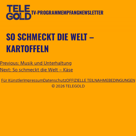
Zum
Inhalt
TV-PROGRAMM
EMPFANG
NEWSLETTER
springen
TELEGOLD
SO SCHMECKT DIE WELT –
KARTOFFELN
BEITRAGSNAVIGATION
Previous:
Musik und Unterhaltung
Next:
So schmeckt die Welt – Käse
Für Künstler
Impressum
Datenschutz
OFFIZIELLE TEILNAHMEBEDINGUNGEN
© 2026 TELEGOLD