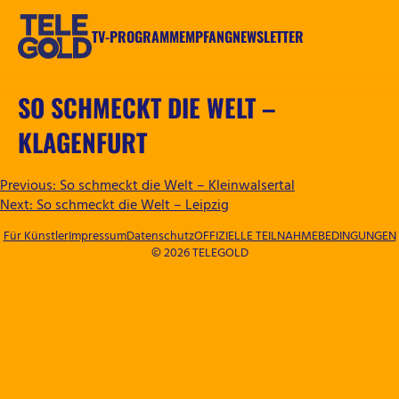
Zum
Inhalt
TV-PROGRAMM
EMPFANG
NEWSLETTER
springen
TELEGOLD
SO SCHMECKT DIE WELT –
KLAGENFURT
BEITRAGSNAVIGATION
Previous:
So schmeckt die Welt – Kleinwalsertal
Next:
So schmeckt die Welt – Leipzig
Für Künstler
Impressum
Datenschutz
OFFIZIELLE TEILNAHMEBEDINGUNGEN
© 2026 TELEGOLD