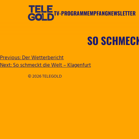
Zum
Inhalt
TV-PROGRAMM
EMPFANG
NEWSLETTER
springen
TELEGOLD
SO SCHMECK
BEITRAGSNAVIGATION
Previous:
Der Wetterbericht
Next:
So schmeckt die Welt – Klagenfurt
© 2026 TELEGOLD